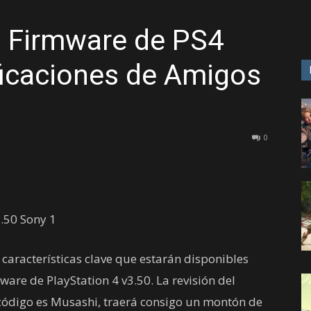
l Firmware de PS4
GAME
ficaciones de Amigos
0
 características clave que estarán disponibles
ware de PlayStation 4 v3.50. La revisión del
código es Musashi, traerá consigo un montón de