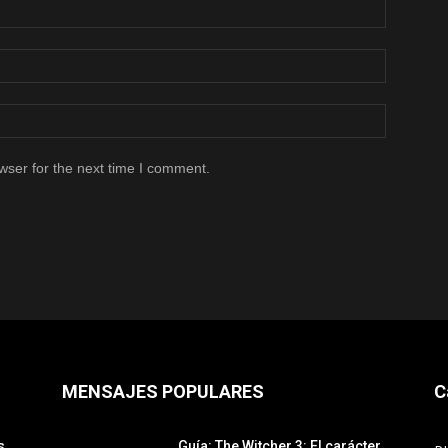
wser for the next time I comment.
MENSAJES POPULARES
C
s
Guía: The Witcher 3: El carácter