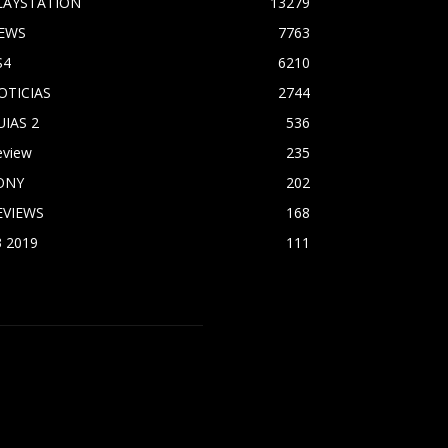
LAYSTATION
13279
EWS
7763
S4
6210
OTICIAS
2744
UIAS 2
536
eview
235
ONY
202
EVIEWS
168
3 2019
111