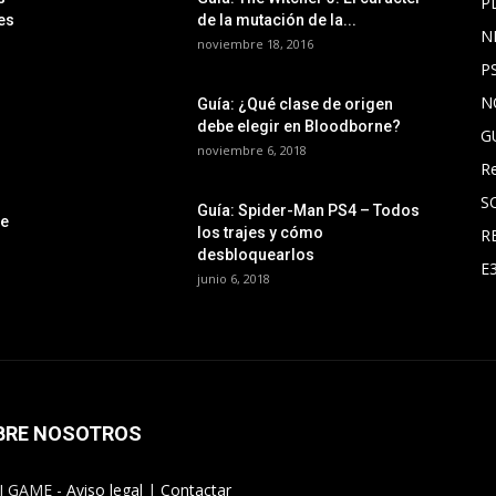
P
es
de la mutación de la...
N
noviembre 18, 2016
P
N
Guía: ¿Qué clase de origen
debe elegir en Bloodborne?
G
noviembre 6, 2018
R
S
Guía: Spider-Man PS4 – Todos
le
los trajes y cómo
R
desbloquearlos
E
junio 6, 2018
BRE NOSOTROS
I GAME -
Aviso legal
|
Contactar