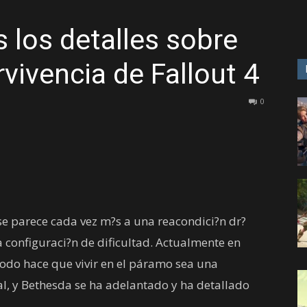
s los detalles sobre
GAME
vivencia de Fallout 4
0
se parece cada vez m?s a una reacondici?n dr?
a configuraci?n de dificultad. Actualmente en
odo hace que vivir en el páramo sea una
l, y Bethesda se ha adelantado y ha detallado