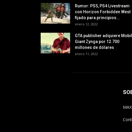
Rumor: PS5, PS4 Livestream
con Horizon Forbidden West
fijado para principios...
enero 12, 2022
GTA publisher adquiere Mobi
Giant Zynga por 12.700
millones de dólares
enero 11, 2022
SO
MAX
Cont