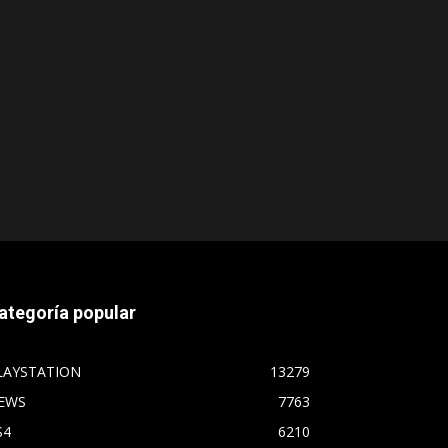
ategoría popular
LAYSTATION
13279
EWS
7763
S4
6210