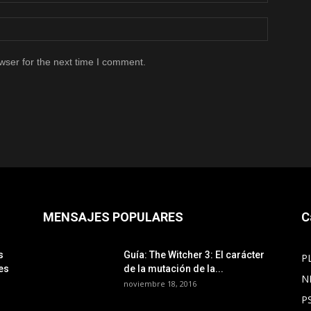
wser for the next time I comment.
MENSAJES POPULARES
C
s
Guía: The Witcher 3: El carácter
P
es
de la mutación de la...
N
noviembre 18, 2016
P