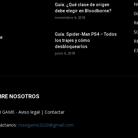
N
Guía: ¿Qué clase de origen
debe elegir en Bloodborne?
G
noviembre 6, 2018
R
S
Guía: Spider-Man PS4 – Todos
le
los trajes y cómo
R
desbloquearlos
E
junio 6, 2018
BRE NOSOTROS
I GAME -
Aviso legal
|
Contactar
áctanos:
maxigame2020@gmail.com