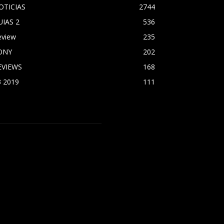
OTICIAS
2744
UIAS 2
536
eview
235
ONY
202
EVIEWS
168
3 2019
111