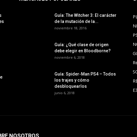
s
Guía: The Witcher 3: El carácter
P
es
de la mutación de la...
N
noviembre 18, 2016
P
N
Guía: ¿Qué clase de origen
debe elegir en Bloodborne?
G
noviembre 6, 2018
R
S
Guía: Spider-Man PS4 – Todos
le
los trajes y cómo
R
desbloquearlos
E
junio 6, 2018
BRE NOSOTROS