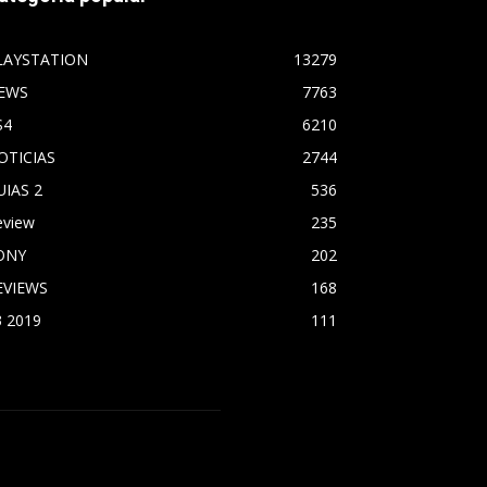
LAYSTATION
13279
EWS
7763
S4
6210
OTICIAS
2744
UIAS 2
536
eview
235
ONY
202
EVIEWS
168
3 2019
111