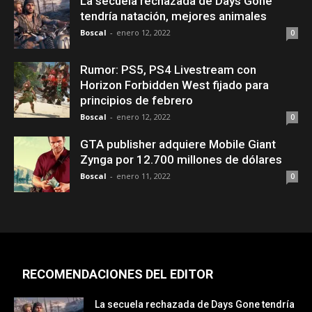
La secuela rechazada de Days Gone
tendría natación, mejores animales
Boscal
-
enero 12, 2022
0
Rumor: PS5, PS4 Livestream con
Horizon Forbidden West fijado para
principios de febrero
Boscal
-
enero 12, 2022
0
GTA publisher adquiere Mobile Giant
Zynga por 12.700 millones de dólares
Boscal
-
enero 11, 2022
0
RECOMENDACIONES DEL EDITOR
La secuela rechazada de Days Gone tendría