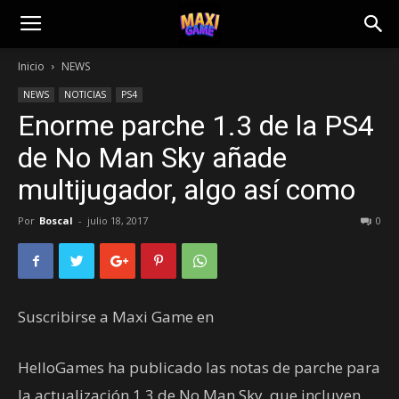
Inicio
NEWS
NEWS
NOTICIAS
PS4
Enorme parche 1.3 de la PS4
de No Man Sky añade
multijugador, algo así como
Por
Boscal
-
julio 18, 2017
0
Suscribirse a Maxi Game en
HelloGames ha publicado las notas de parche para
la actualización 1.3 de No Man Sky, que incluyen