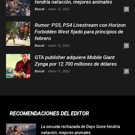
tendría natación, mejores animales
Boscal
-
enero 12, 2022
0
Rumor: PS5, PS4 Livestream con Horizon
Forbidden West fijado para principios de
febrero
Boscal
-
enero 12, 2022
0
GTA publisher adquiere Mobile Giant
Zynga por 12.700 millones de dólares
Boscal
-
enero 11, 2022
0
RECOMENDACIONES DEL EDITOR
La secuela rechazada de Days Gone tendría
natación, mejores animales