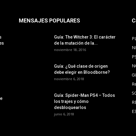
MENSAJES POPULARES
C
s
Guía: The Witcher 3: El carácter
P
es
de la mutación de la...
N
noviembre 18, 2016
P
N
Guía: ¿Qué clase de origen
debe elegir en Bloodborne?
G
noviembre 6, 2018
R
S
Guía: Spider-Man PS4 – Todos
le
los trajes y cómo
R
desbloquearlos
E
junio 6, 2018