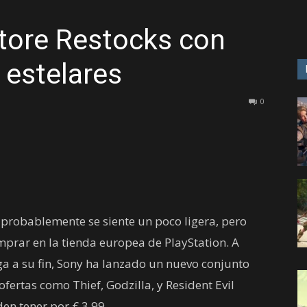
tore Restocks con
GAME
 estelares
0
 probablemente se siente un poco ligera, pero
prar en la tienda europea de PlayStation. A
a a su fin, Sony ha lanzado un nuevo conjunto
 ofertas como Thief, Godzilla, y Resident Evil
den tener por € 3.99.