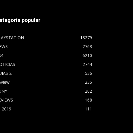
ategoría popular
LAYSTATION
13279
EWS
7763
S4
6210
OTICIAS
2744
UIAS 2
536
eview
235
ONY
202
EVIEWS
168
3 2019
111