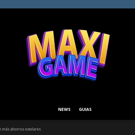
NEWS
GUIAS
MAXI
ún más ahorros estelares