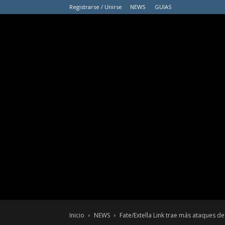
Registrarse / Unirse
NEWS
GUIAS
Inicio
NEWS
Fate/Extella Link trae más ataques de 