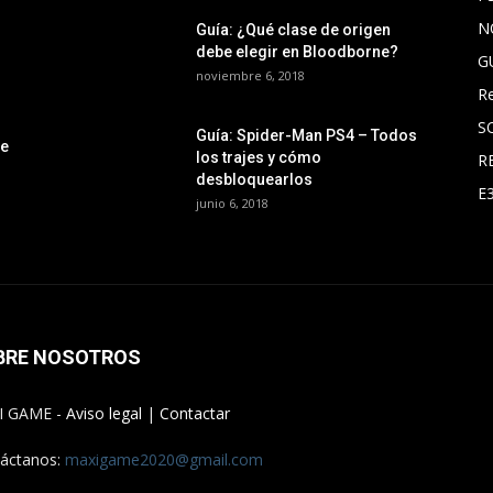
N
Guía: ¿Qué clase de origen
debe elegir en Bloodborne?
G
noviembre 6, 2018
R
S
Guía: Spider-Man PS4 – Todos
le
los trajes y cómo
R
desbloquearlos
E
junio 6, 2018
BRE NOSOTROS
I GAME -
Aviso legal
|
Contactar
áctanos:
maxigame2020@gmail.com