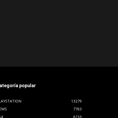
ategoría popular
LAYSTATION
13279
EWS
7763
S4
6210