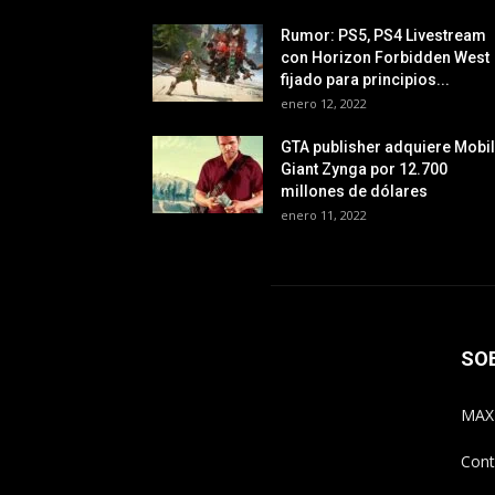
Rumor: PS5, PS4 Livestream
con Horizon Forbidden West
fijado para principios...
enero 12, 2022
GTA publisher adquiere Mobi
Giant Zynga por 12.700
millones de dólares
enero 11, 2022
SO
MAX
Cont