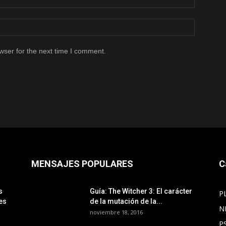
wser for the next time I comment.
MENSAJES POPULARES
C
s
Guía: The Witcher 3: El carácter
P
es
de la mutación de la...
N
noviembre 18, 2016
P