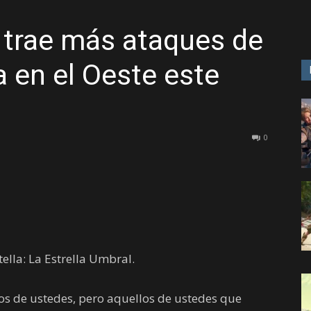
k trae más ataques de
GAME
a en el Oeste este
0
tella: La Estrella Umbral.
 de ustedes, pero aquellos de ustedes que