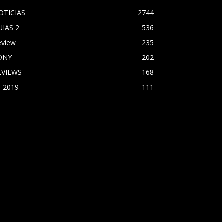
OTICIAS
2744
UIAS 2
536
eview
235
ONY
202
EVIEWS
168
3 2019
111