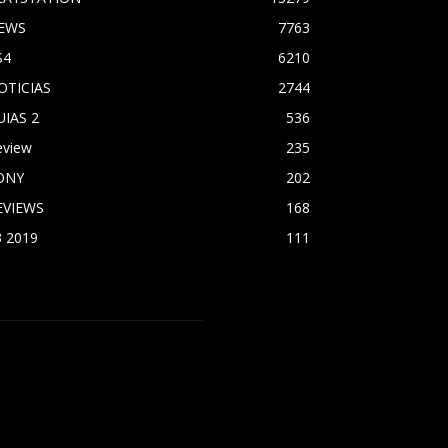
EWS
7763
S4
6210
OTICIAS
2744
UIAS 2
536
eview
235
ONY
202
EVIEWS
168
3 2019
111