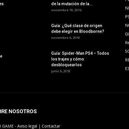
es
de la mutación de la...
N
noviembre 18, 2016
P
N
Guía: ¿Qué clase de origen
debe elegir en Bloodborne?
G
noviembre 6, 2018
R
S
Guía: Spider-Man PS4 – Todos
le
los trajes y cómo
R
desbloquearlos
E
junio 6, 2018
BRE NOSOTROS
I GAME -
Aviso legal
|
Contactar