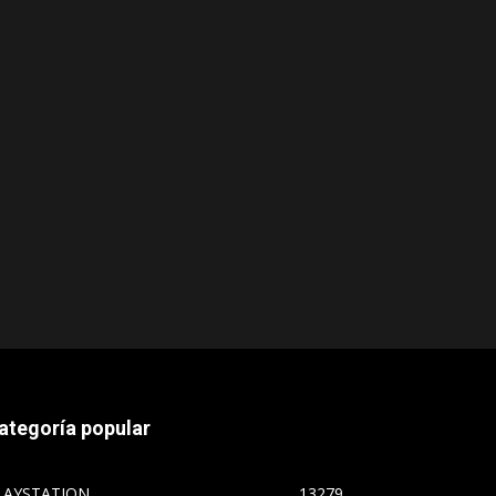
ategoría popular
LAYSTATION
13279