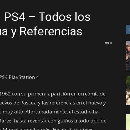
n PS4 – Todos los
GAME
a y Referencias
0
1962 con su primera aparición en un cómic de
huevos de Pascua y las referencias en el nuevo y
e muy alto. Afortunadamente, el estudio ha
rvel hasta reventar con guiños a todo tipo de
e Marvel y mucho más. He aquí un breve