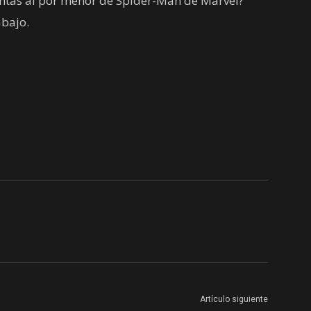
ntas al por menor de Spider-Man de Marvel?
abajo.
Artículo siguiente