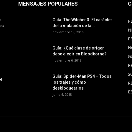
MENSAJES POPULARES
C
s
Guía: The Witcher 3: El carácter
P
es
de la mutación de la...
N
noviembre 18, 2016
P
N
Guía: ¿Qué clase de origen
debe elegir en Bloodborne?
G
noviembre 6, 2018
R
S
Guía: Spider-Man PS4 – Todos
le
los trajes y cómo
R
desbloquearlos
E
junio 6, 2018