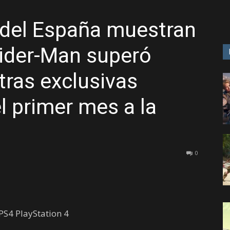
 del España muestran
GAME
pider-Man superó
ras exclusivas
l primer mes a la
0