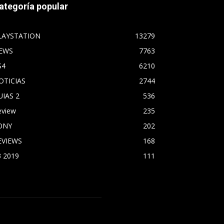
ategoría popular
LAYSTATION
13279
EWS
7763
S4
6210
OTICIAS
2744
UIAS 2
536
eview
235
ONY
202
EVIEWS
168
3 2019
111