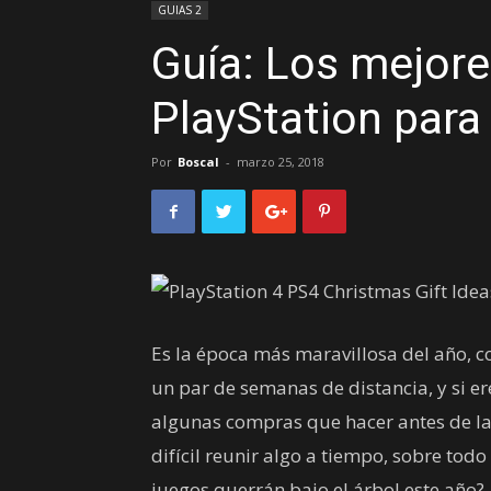
GUIAS 2
Guía: Los mejore
PlayStation para
Por
Boscal
-
marzo 25, 2018
Es la época más maravillosa del año, 
un par de semanas de distancia, y si e
algunas compras que hacer antes de las
difícil reunir algo a tiempo, sobre tod
juegos querrán bajo el árbol este año