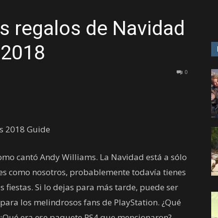
s regalos de Navidad
GAME
 2018
0
como cantó Andy Williams. La Navidad está a sólo
res como nosotros, probablemente todavía tienes
 fiestas. Si lo dejas para más tarde, puede ser
o para los melindrosos fans de PlayStation. ¿Qué
? ¿Qué era ese paquete PS4 que mencionaron?