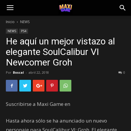
Inicio
NEWS
NEWS
PS4
He aquí un mejor vistazo al
elegante SoulCalibur VI
Newcomer Groh
Por
Boscal
-
abril 22, 2018
0
Suscribirse a Maxi Game en
Hasta ahora sólo se ha anunciado un nuevo
personaje para SoulCalibur VI: Groh. El elegante