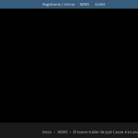
Registrarse / Unirse
NEWS
GUIAS
Inicio
NEWS
El nuevo tráiler de Just Cause 4 es una