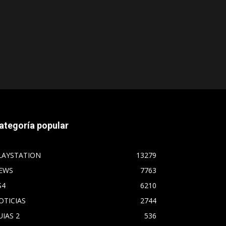
ategoría popular
LAYSTATION
13279
EWS
7763
S4
6210
OTICIAS
2744
UIAS 2
536