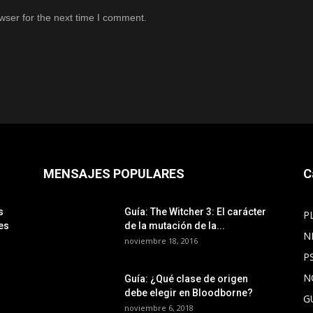
wser for the next time I comment.
MENSAJES POPULARES
C
s
Guía: The Witcher 3: El carácter
P
es
de la mutación de la...
N
noviembre 18, 2016
P
N
Guía: ¿Qué clase de origen
debe elegir en Bloodborne?
G
noviembre 6, 2018