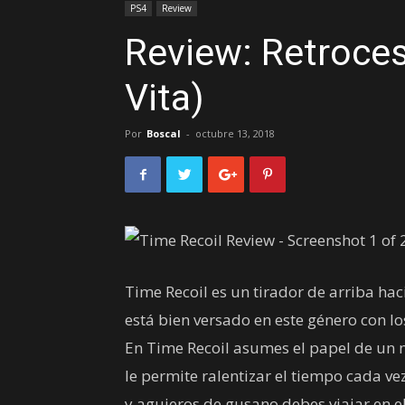
PS4
Review
Review: Retroce
Vita)
Por
Boscal
-
octubre 13, 2018
Time Recoil es un tirador de arriba ha
está bien versado en este género con l
En Time Recoil asumes el papel de un 
le permite ralentizar el tiempo cada 
y agujeros de gusano debes viajar en e