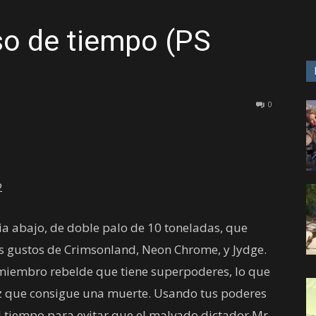
so de tiempo (PS
GAME
0
cia abajo, de doble palo de 10 toneladas, que
os gustos de Crimsonland, Neon Chrome, y Jydge.
miembro rebelde que tiene superpoderes, lo que
vez que consigue una muerte. Usando tus poderes
l tiempo para evitar que el malvado dictador Mr.