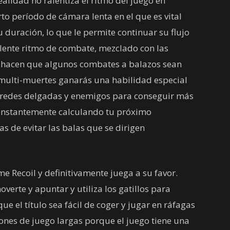
ealidad no ralentiza el ritmo del juego en
to período de cámara lenta en el que es vital
 duración, lo que le permite continuar su flujo
celente ritmo de combate, mezclado con las
, hacen que algunos combates a balazos sean
 multi-muertes ganarás una habilidad especial
paredes delgadas y enemigos para conseguir más
 constantemente calculando tu próximo
 de evitar las balas que se dirigen
e Recoil y definitivamente juega a su favor.
verte y apuntar y utiliza los gatillos para
ue el título sea fácil de coger y jugar en ráfagas
ones de juego largas porque el juego tiene una