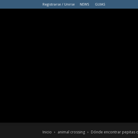
Registrarse / Unirse
NEWS
GUIAS
Inicio
animal crossing
Dónde encontrar pepitas d