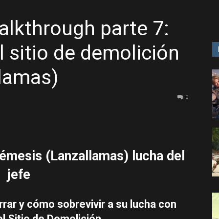
alkthrough parte 7:
GAME
l sitio de demolición
lamas)
0
Némesis (Lanzallamas) lucha del
jefe
rrar y cómo sobrevivir a su lucha con
l Sitio de Demolición