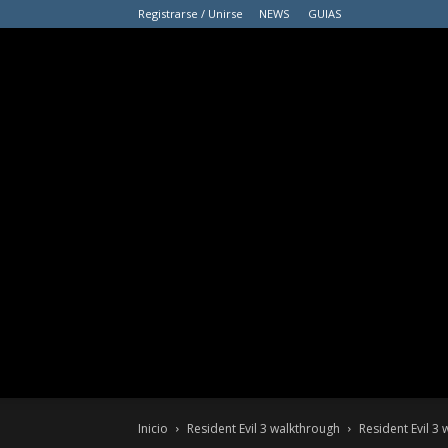
Registrarse / Unirse
NEWS
GUIAS
Inicio
Resident Evil 3 walkthrough
Resident Evil 3 