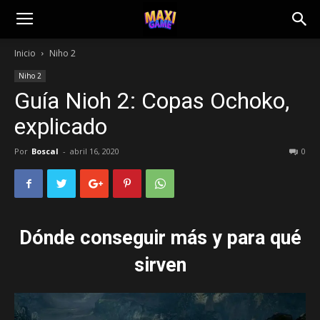
Inicio
Niho 2
Niho 2
Guía Nioh 2: Copas Ochoko,
explicado
Por
Boscal
-
abril 16, 2020
0
Dónde conseguir más y para qué
sirven