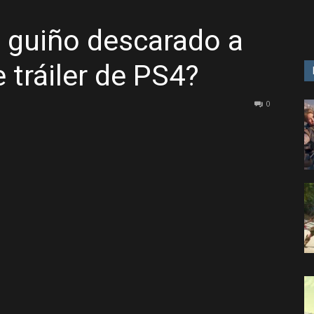
 guiño descarado a
GAME
tráiler de PS4?
0