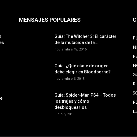
MENSAJES POPULARES
C
s
Guía: The Witcher 3: El carácter
P
es
de la mutación de la...
N
noviembre 18, 2016
P
N
Guía: ¿Qué clase de origen
debe elegir en Bloodborne?
G
noviembre 6, 2018
R
S
Guía: Spider-Man PS4 – Todos
le
los trajes y cómo
R
desbloquearlos
E
junio 6, 2018