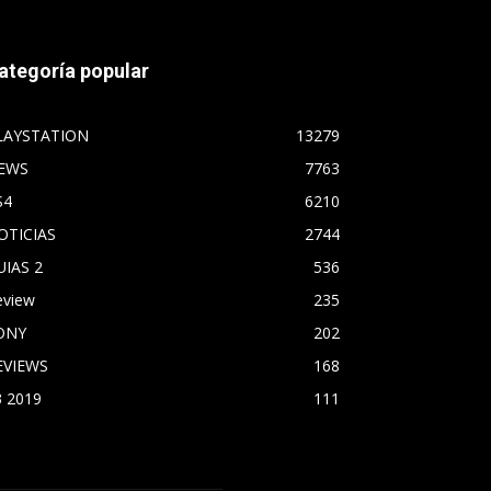
ategoría popular
LAYSTATION
13279
EWS
7763
S4
6210
OTICIAS
2744
UIAS 2
536
eview
235
ONY
202
EVIEWS
168
3 2019
111