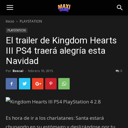
Inicio
PLAYSTATION
PLAYSTATION
El trailer de Kingdom Hearts
III PS4 traerá alegría esta
Navidad
Por
Boscal
-
febrero 10, 2015
0
Es hora de ir a los charlatanes: Santa estará
chupando en su estómago y deslizándose por tu