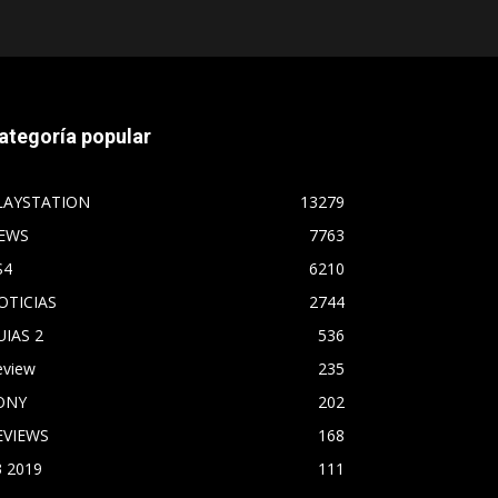
ategoría popular
LAYSTATION
13279
EWS
7763
S4
6210
OTICIAS
2744
UIAS 2
536
eview
235
ONY
202
EVIEWS
168
3 2019
111