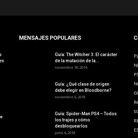
MENSAJES POPULARES
C
s
Guía: The Witcher 3: El carácter
P
es
de la mutación de la...
N
noviembre 18, 2016
P
N
Guía: ¿Qué clase de origen
debe elegir en Bloodborne?
G
noviembre 6, 2018
R
S
Guía: Spider-Man PS4 – Todos
le
los trajes y cómo
R
desbloquearlos
E
junio 6, 2018