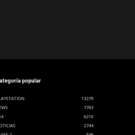
ategoría popular
LAYSTATION
13279
EWS
7763
S4
6210
OTICIAS
2744
UIAS 2
536