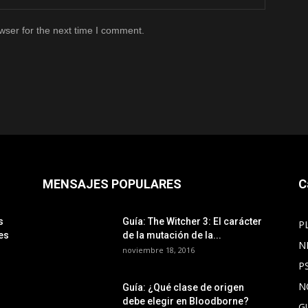
wser for the next time I comment.
MENSAJES POPULARES
C
s
Guía: The Witcher 3: El carácter
P
es
de la mutación de la...
N
noviembre 18, 2016
P
N
Guía: ¿Qué clase de origen
debe elegir en Bloodborne?
G