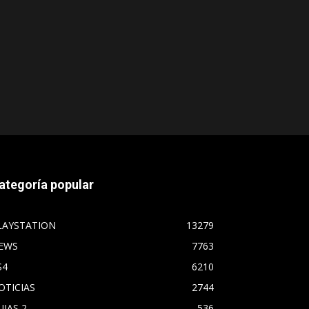
ategoría popular
LAYSTATION
13279
EWS
7763
S4
6210
OTICIAS
2744
UIAS 2
536