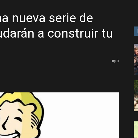
na nueva serie de
GAME
udarán a construir tu
0