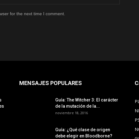
wser for the next time I comment.
MENSAJES POPULARES
C
s
Guía: The Witcher 3: El carácter
P
es
de la mutación de la...
N
noviembre 18, 2016
P
N
Guía: ¿Qué clase de origen
debe elegir en Bloodborne?
G