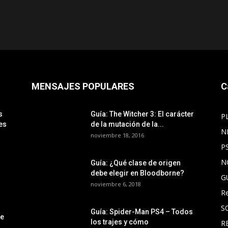
MENSAJES POPULARES
C
s
Guía: The Witcher 3: El carácter
P
es
de la mutación de la...
N
noviembre 18, 2016
P
N
Guía: ¿Qué clase de origen
debe elegir en Bloodborne?
G
noviembre 6, 2018
R
S
Guía: Spider-Man PS4 – Todos
le
los trajes y cómo
R