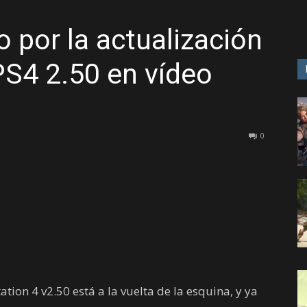
o por la actualización
GAME
PS4 2.50 en vídeo
0
tion 4 v2.50 está a la vuelta de la esquina, y ya