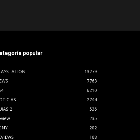
ategoría popular
LAYSTATION
13279
EWS
7763
S4
6210
OTICIAS
2744
UIAS 2
536
eview
235
ONY
202
EVIEWS
168