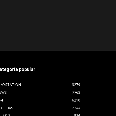
ategoría popular
LAYSTATION
13279
EWS
7763
S4
6210
OTICIAS
2744
UIAS 2
536