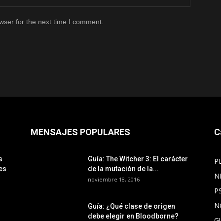
wser for the next time I comment.
MENSAJES POPULARES
C
s
Guía: The Witcher 3: El carácter
P
es
de la mutación de la...
N
noviembre 18, 2016
P
N
Guía: ¿Qué clase de origen
debe elegir en Bloodborne?
G