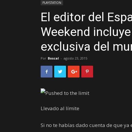
PLAYSTATION
El editor del Es
Weekend incluye 
exclusiva del m
Por
Boscal
-
agosto 23, 2015
Llevado al límite
Si no te habías dado cuenta de que ya e