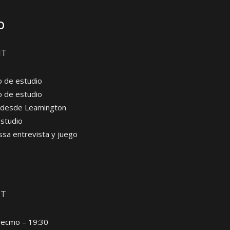
o
MT
o de estudio
o de estudio
o desde Leamington
estudio
ssa entrevista y juego
MT
Tecmo – 19:30