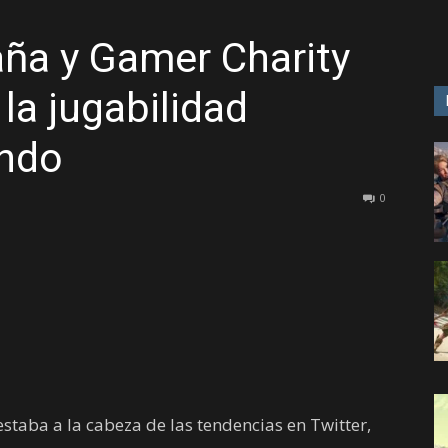
paña y Gamer Charity
GAME
la jugabilidad
undo
0
staba a la cabeza de las tendencias en Twitter,