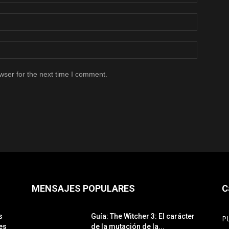
wser for the next time I comment.
MENSAJES POPULARES
C
s
Guía: The Witcher 3: El carácter
P
es
de la mutación de la...