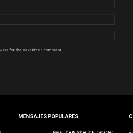
wser for the next time I comment.
MENSAJES POPULARES
C
s
Guía: The Witcher 3: El carácter