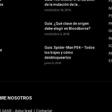
P
es
de la mutación de la...
N
noviembre 18, 2016
P
N
Guía: ¿Qué clase de origen
debe elegir en Bloodborne?
G
noviembre 6, 2018
R
S
Guía: Spider-Man PS4 – Todos
le
los trajes y cómo
R
desbloquearlos
E
junio 6, 2018
BRE NOSOTROS
I GAME -
Aviso legal
|
Contactar