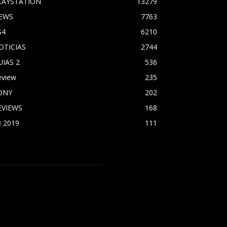
LAYSTATION
13279
EWS
7763
S4
6210
OTICIAS
2744
UIAS 2
536
eview
235
ONY
202
EVIEWS
168
3 2019
111