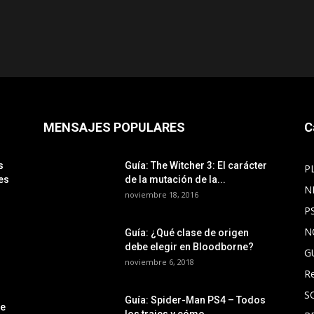
MENSAJES POPULARES
C
s
Guía: The Witcher 3: El carácter
P
es
de la mutación de la...
N
noviembre 18, 2016
P
N
Guía: ¿Qué clase de origen
debe elegir en Bloodborne?
G
noviembre 6, 2018
R
S
Guía: Spider-Man PS4 – Todos
le