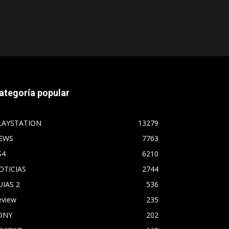
ategoría popular
LAYSTATION
13279
EWS
7763
S4
6210
OTICIAS
2744
UIAS 2
536
eview
235
ONY
202