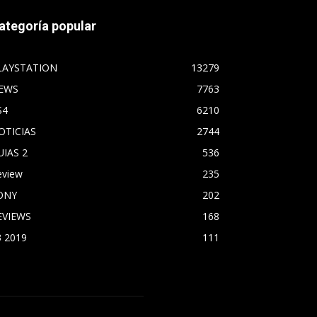
ategoría popular
LAYSTATION
13279
EWS
7763
S4
6210
OTICIAS
2744
UIAS 2
536
eview
235
ONY
202
EVIEWS
168
3 2019
111