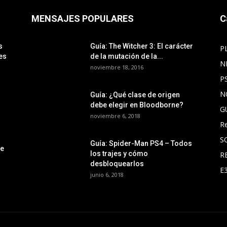
MENSAJES POPULARES
C
s
Guía: The Witcher 3: El carácter
P
es
de la mutación de la...
N
noviembre 18, 2016
P
N
Guía: ¿Qué clase de origen
debe elegir en Bloodborne?
G
noviembre 6, 2018
R
S
Guía: Spider-Man PS4 – Todos
le
los trajes y cómo
R
desbloquearlos
E
junio 6, 2018