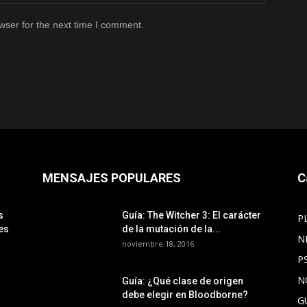
wser for the next time I comment.
MENSAJES POPULARES
C
s
Guía: The Witcher 3: El carácter
P
es
de la mutación de la...
N
noviembre 18, 2016
P
N
Guía: ¿Qué clase de origen
debe elegir en Bloodborne?
G