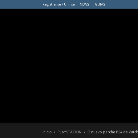
Registrarse / Unirse
NEWS
GUIAS
Inicio
PLAYSTATION
El nuevo parche PS4 de Witche