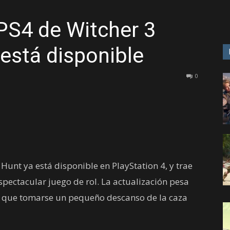
PS4 de Witcher 3
GAME
 está disponible
0
Hunt ya está disponible en PlayStation 4, y trae
pectacular juego de rol. La actualización pesa
ga que tomarse un pequeño descanso de la caza