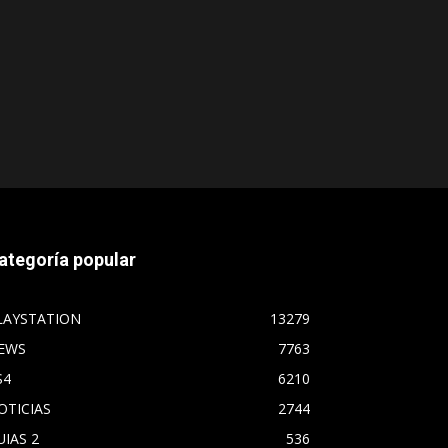
ategoría popular
LAYSTATION
13279
EWS
7763
S4
6210
OTICIAS
2744
UIAS 2
536