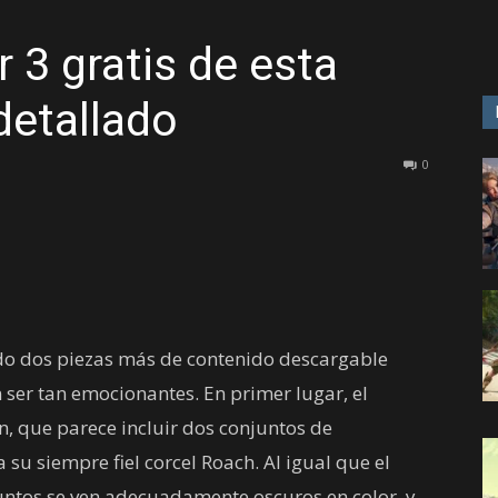
 3 gratis de esta
GAME
detallado
0
ndo dos piezas más de contenido descargable
ser tan emocionantes. En primer lugar, el
, que parece incluir dos conjuntos de
su siempre fiel corcel Roach. Al igual que el
ntos se ven adecuadamente oscuros en color, y