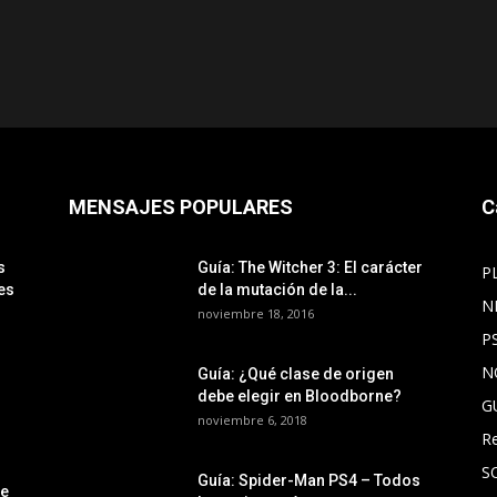
MENSAJES POPULARES
C
s
Guía: The Witcher 3: El carácter
P
es
de la mutación de la...
N
noviembre 18, 2016
P
N
Guía: ¿Qué clase de origen
debe elegir en Bloodborne?
G
noviembre 6, 2018
R
S
Guía: Spider-Man PS4 – Todos
le