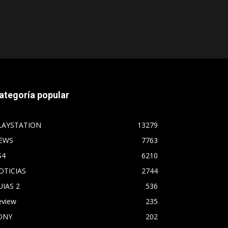
ategoría popular
LAYSTATION
13279
EWS
7763
S4
6210
OTICIAS
2744
UIAS 2
536
eview
235
ONY
202