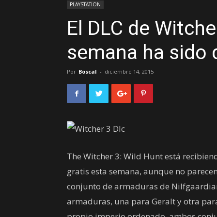
PLAYSTATION
El DLC de Witcher
semana ha sido 
Por
Boscal
-
diciembre 14, 2015
The Witcher 3: Wild Hunt está recibie
gratis esta semana, aunque no parecen 
conjunto de armaduras de Nilfgaardian
armaduras, una para Geralt y otra para 
propio imperio ordenado, ambos conju