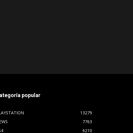
ategoría popular
LAYSTATION
13279
EWS
7763
S4
6210