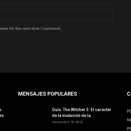
wser for the next time I comment.
MENSAJES POPULARES
C
s
Guía: The Witcher 3: El carácter
P
es
de la mutación de la...
N
noviembre 18, 2016
P