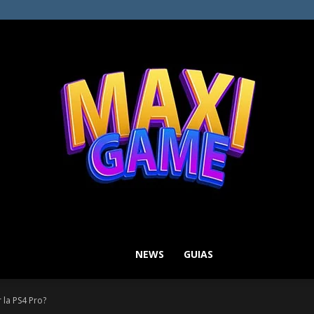
NEWS
GUIAS
MAXI
 la PS4 Pro?