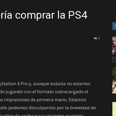
ría comprar la PS4
GAME
0
yStation 4 Pro y, aunque todavía no estamos
do jugando con el formato sobrecargado el
nas impresiones de primera mano. Estamos
e sólo podemos disculparnos por la brevedad de
l vídeo de arriba para ver todos nuestros