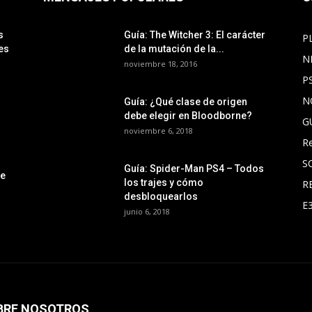
s
Guía: The Witcher 3: El carácter
P
es
de la mutación de la...
N
noviembre 18, 2016
P
N
Guía: ¿Qué clase de origen
debe elegir en Bloodborne?
G
noviembre 6, 2018
R
S
Guía: Spider-Man PS4 – Todos
le
los trajes y cómo
R
desbloquearlos
E
junio 6, 2018
BRE NOSOTROS