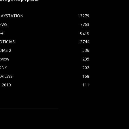
LAYSTATION
13279
EWS
7763
S4
6210
OTICIAS
2744
UIAS 2
536
eview
235
ONY
202
EVIEWS
168
3 2019
111