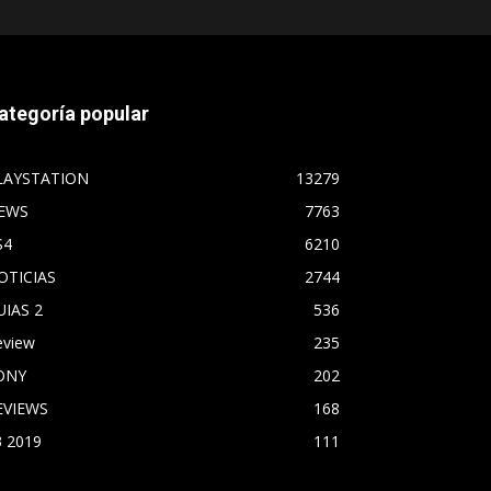
ategoría popular
LAYSTATION
13279
EWS
7763
S4
6210
OTICIAS
2744
UIAS 2
536
eview
235
ONY
202
EVIEWS
168
3 2019
111