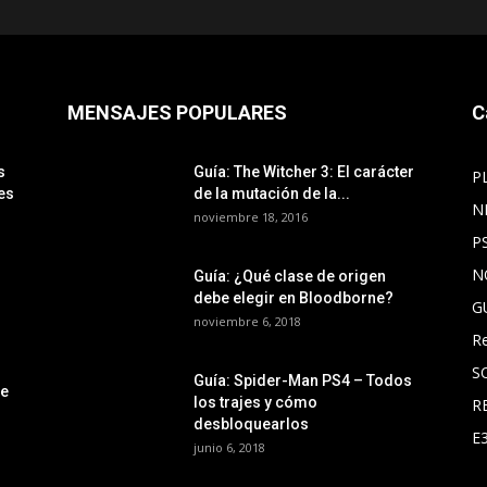
MENSAJES POPULARES
C
s
Guía: The Witcher 3: El carácter
P
es
de la mutación de la...
N
noviembre 18, 2016
P
N
Guía: ¿Qué clase de origen
debe elegir en Bloodborne?
G
noviembre 6, 2018
R
S
Guía: Spider-Man PS4 – Todos
le
los trajes y cómo
R
desbloquearlos
E
junio 6, 2018