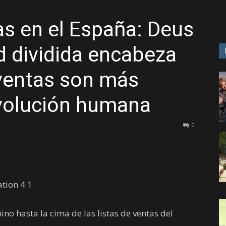
as en el España: Deus
GAME
d dividida encabeza
s ventas son más
evolución humana
0
no hasta la cima de las listas de ventas del