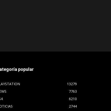
ategoría popular
LAYSTATION
13279
EWS
7763
S4
6210
OTICIAS
2744