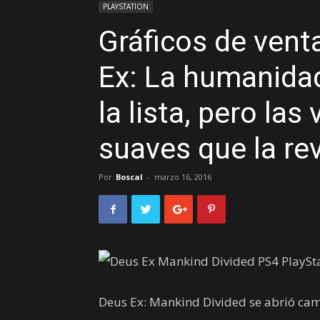
PLAYSTATION
Gráficos de vent
Ex: La humanida
la lista, pero la
suaves que la r
Por
Boscal
-
marzo 16, 2016
Deus Ex: Mankind Divided se abrió cami