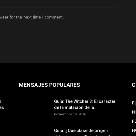
wser for the next time I comment.
MENSAJES POPULARES
C
s
Guía: The Witcher 3: El carácter
P
es
de la mutación de la...
N
noviembre 18, 2016
P
N
Guía: ¿Qué clase de origen