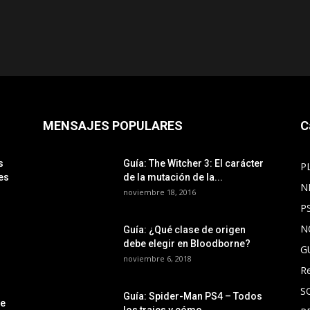
MENSAJES POPULARES
C
s
Guía: The Witcher 3: El carácter
P
es
de la mutación de la...
N
noviembre 18, 2016
P
N
Guía: ¿Qué clase de origen
debe elegir en Bloodborne?
G
noviembre 6, 2018
R
S
Guía: Spider-Man PS4 – Todos
le