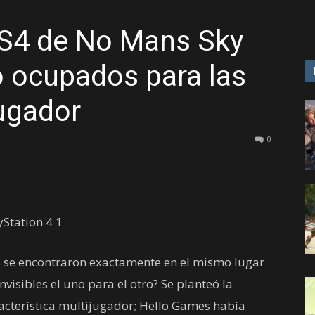
PS4 de No Mans Sky
GAME
 ocupados para las
ugador
0
 se encontraron exactamente en el mismo lugar
visibles el uno para el otro? Se planteó la
racterística multijugador; Hello Games había