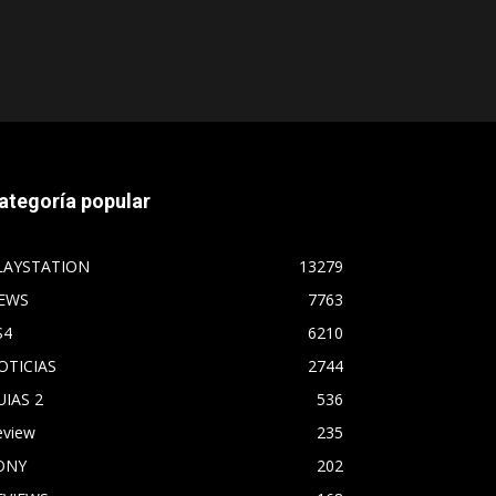
ategoría popular
LAYSTATION
13279
EWS
7763
S4
6210
OTICIAS
2744
UIAS 2
536
eview
235
ONY
202