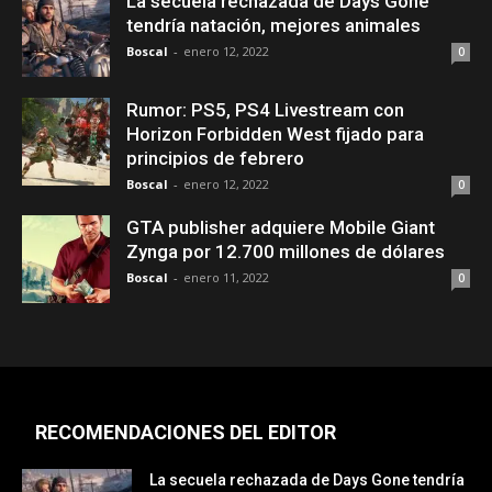
La secuela rechazada de Days Gone
tendría natación, mejores animales
Boscal
-
enero 12, 2022
0
Rumor: PS5, PS4 Livestream con
Horizon Forbidden West fijado para
principios de febrero
Boscal
-
enero 12, 2022
0
GTA publisher adquiere Mobile Giant
Zynga por 12.700 millones de dólares
Boscal
-
enero 11, 2022
0
RECOMENDACIONES DEL EDITOR
La secuela rechazada de Days Gone tendría