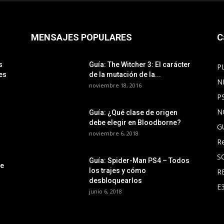
MENSAJES POPULARES
C
s
Guía: The Witcher 3: El carácter
P
es
de la mutación de la...
N
noviembre 18, 2016
P
N
Guía: ¿Qué clase de origen
debe elegir en Bloodborne?
G
noviembre 6, 2018
R
S
Guía: Spider-Man PS4 – Todos
le
los trajes y cómo
R
desbloquearlos
E
junio 6, 2018