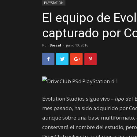
PLAYSTATION
El equipo de Evo
capturado por C
Por
Boscal
-
junio 10, 2016
Evolution Studios sigue vivo –
tipo de
! 
mes pasado, ha sido adquirido por Cod
aunque sobre una base multiformato, a
conservará el nombre del estudio, pe
DriveClub volverán a colaborar en un n