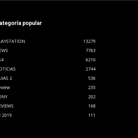
ategoría popular
LAYSTATION
13279
EWS
7763
S4
6210
OTICIAS
2744
UIAS 2
536
eview
235
ONY
202
EVIEWS
168
3 2019
111