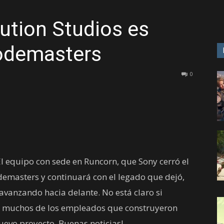
lution Studios es
GAME
odemasters
0
El equipo con sede en Runcorn, que Sony cerró el
emasters y continuará con el legado que dejó,
vanzando hacia delante. No está claro si
ro muchos de los empleados que construyeron
uevo proyecto. Buenas noticias!