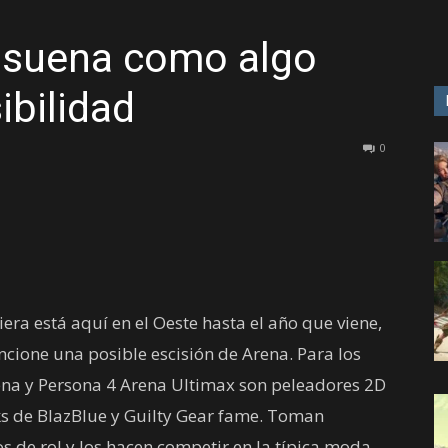
 suena como algo
GAME
bilidad
0
era está aquí en el Oeste hasta el año que viene,
cione una posible escisión de Arena. Para los
ena y Persona 4 Arena Ultimax son peleadores 2D
ks de BlazBlue y Guilty Gear fame. Toman
s de rol y los hacen competir en la típica moda