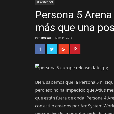
PLAYSTATION
Persona 5 Arena
más que una posi
Por
Boscal
-
julio 14, 2016
Bien, sabemos que la Persona 5 ni siqui
pero eso no ha impedido que Atlus men
que están fuera de onda, Persona 4 Ar
con estilo creados por Arc System Wor
personajes de la popular serie de juego