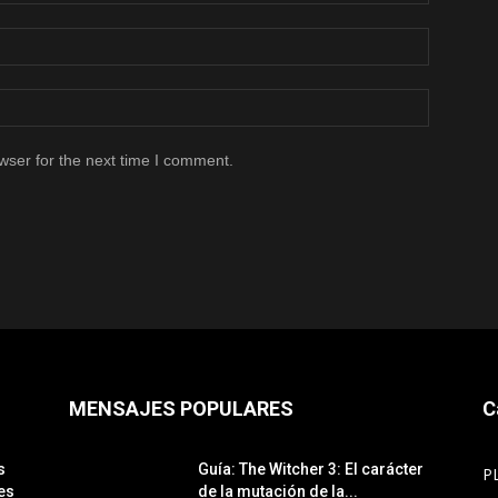
wser for the next time I comment.
MENSAJES POPULARES
C
s
Guía: The Witcher 3: El carácter
P
es
de la mutación de la...