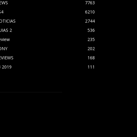
EWS
7763
S4
6210
OTICIAS
2744
UIAS 2
536
eview
235
ONY
202
EVIEWS
168
3 2019
111