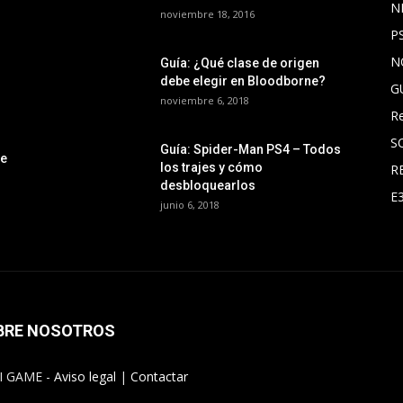
N
noviembre 18, 2016
P
N
Guía: ¿Qué clase de origen
debe elegir en Bloodborne?
G
noviembre 6, 2018
R
S
Guía: Spider-Man PS4 – Todos
le
los trajes y cómo
R
desbloquearlos
E
junio 6, 2018
BRE NOSOTROS
I GAME -
Aviso legal
|
Contactar