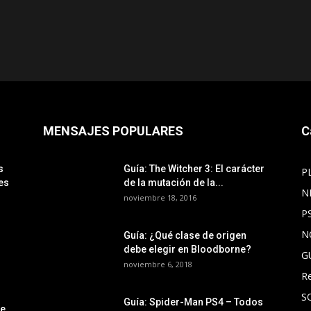
MENSAJES POPULARES
C
s
Guía: The Witcher 3: El carácter
P
es
de la mutación de la...
N
noviembre 18, 2016
P
N
Guía: ¿Qué clase de origen
debe elegir en Bloodborne?
G
noviembre 6, 2018
R
S
Guía: Spider-Man PS4 – Todos
le