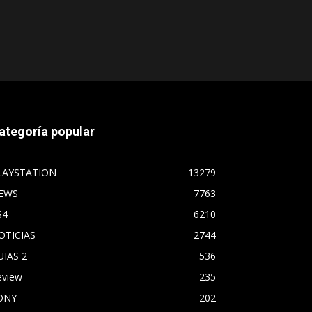
ategoría popular
LAYSTATION
13279
EWS
7763
S4
6210
OTICIAS
2744
UIAS 2
536
eview
235
ONY
202