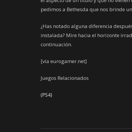
el aspecto de un título y que no vienen 
pedimos a Bethesda que nos brinde un
¿Has notado alguna diferencia después 
instalada? Mire hacia el horizonte irra
continuación.
[vía eurogamer.net]
Juegos Relacionados
(PS4)