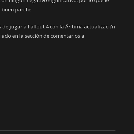
con ningún negativo significativo, por lo que le
 buen parche.
de jugar a Fallout 4 con la Ãºltima actualizaci?n
diado en la sección de comentarios a