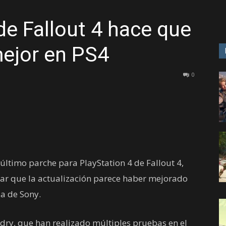
de Fallout 4 hace que
GAME
mejor en PS4
0
ltimo parche para PlayStation 4 de Fallout 4,
ar que la actualización parece haber mejorado
la de Sony.
dry, que han realizado múltiples pruebas en el