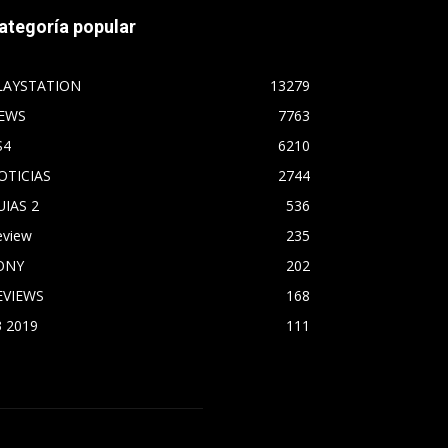
ategoría popular
LAYSTATION
13279
EWS
7763
S4
6210
OTICIAS
2744
UIAS 2
536
eview
235
ONY
202
EVIEWS
168
3 2019
111