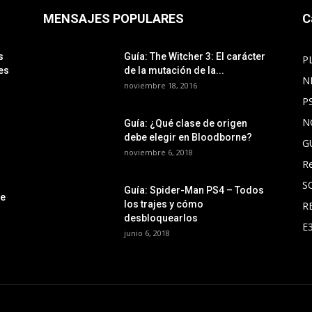
MENSAJES POPULARES
C
s
Guía: The Witcher 3: El carácter
P
es
de la mutación de la...
N
noviembre 18, 2016
P
N
Guía: ¿Qué clase de origen
debe elegir en Bloodborne?
G
noviembre 6, 2018
R
S
Guía: Spider-Man PS4 – Todos
le
los trajes y cómo
R
desbloquearlos
E
junio 6, 2018