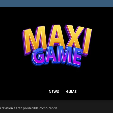
NEWS
GUIAS
MAXI
la división es tan predecible como cabría...