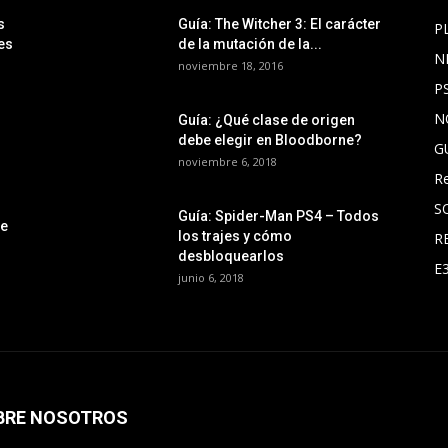
s
Guía: The Witcher 3: El carácter
P
es
de la mutación de la...
N
noviembre 18, 2016
P
N
Guía: ¿Qué clase de origen
debe elegir en Bloodborne?
G
noviembre 6, 2018
R
S
Guía: Spider-Man PS4 – Todos
le
los trajes y cómo
R
desbloquearlos
E
junio 6, 2018
BRE NOSOTROS