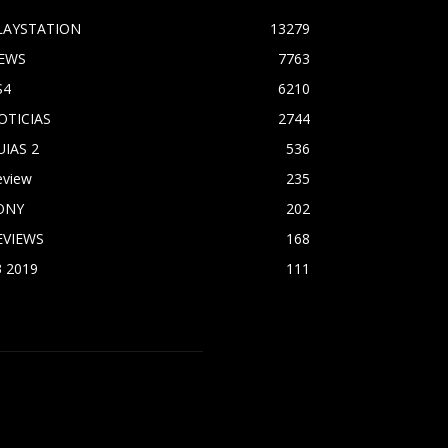
LAYSTATION
13279
EWS
7763
S4
6210
OTICIAS
2744
UIAS 2
536
eview
235
ONY
202
EVIEWS
168
3 2019
111