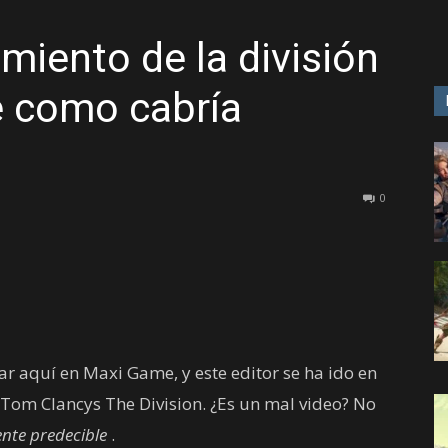
zamiento de la división
GAME
e como cabría
0
r aquí en Maxi Game, y este editor se ha ido en
e Tom Clancys The Division. ¿Es un mal video? No
nte predecible
.