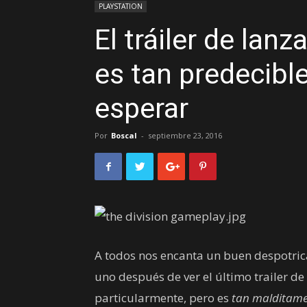
PLAYSTATION
El tráiler de lan
es tan predecibl
esperar
Por
Boscal
-
septiembre 23, 2016
A todos nos encanta un buen despotrica
uno después de ver el último trailer d
particularmente, pero es
tan malditame