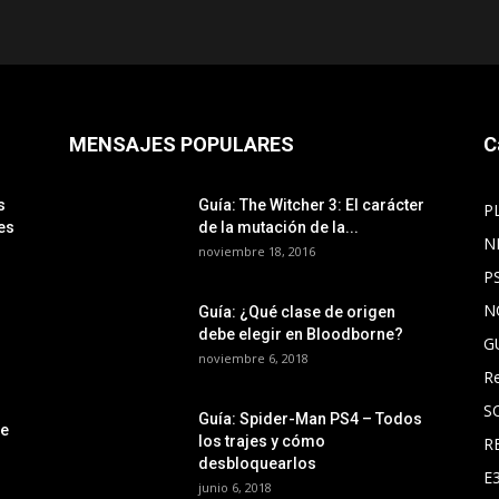
MENSAJES POPULARES
C
s
Guía: The Witcher 3: El carácter
P
es
de la mutación de la...
N
noviembre 18, 2016
P
N
Guía: ¿Qué clase de origen
debe elegir en Bloodborne?
G
noviembre 6, 2018
R
S
Guía: Spider-Man PS4 – Todos
le
los trajes y cómo
R
desbloquearlos
E
junio 6, 2018