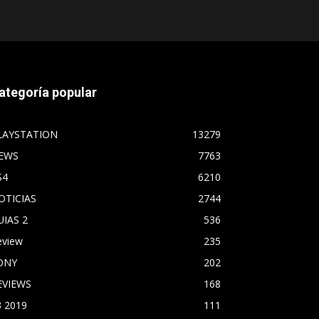
ategoría popular
LAYSTATION
13279
EWS
7763
S4
6210
OTICIAS
2744
UIAS 2
536
eview
235
ONY
202
EVIEWS
168
3 2019
111