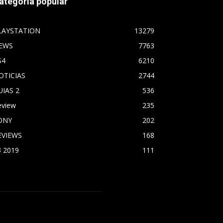
ategoría popular
LAYSTATION
13279
EWS
7763
S4
6210
OTICIAS
2744
UIAS 2
536
eview
235
ONY
202
EVIEWS
168
3 2019
111