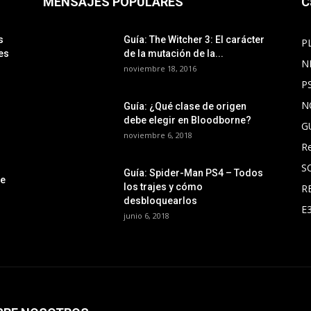
MENSAJES POPULARES
C
s
Guía: The Witcher 3: El carácter
P
es
de la mutación de la...
N
noviembre 18, 2016
P
N
Guía: ¿Qué clase de origen
debe elegir en Bloodborne?
G
noviembre 6, 2018
R
S
Guía: Spider-Man PS4 – Todos
le
los trajes y cómo
R
desbloquearlos
E
junio 6, 2018