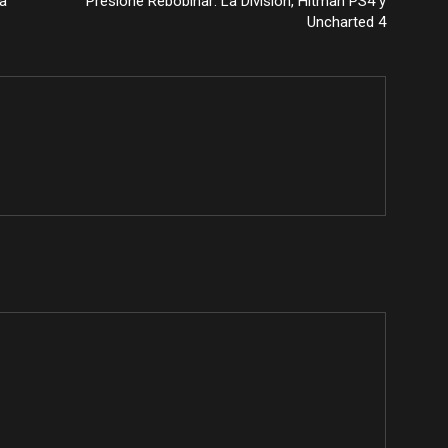
ia
Presione Rebobinar: La División, Hitman PS4 y
Uncharted 4