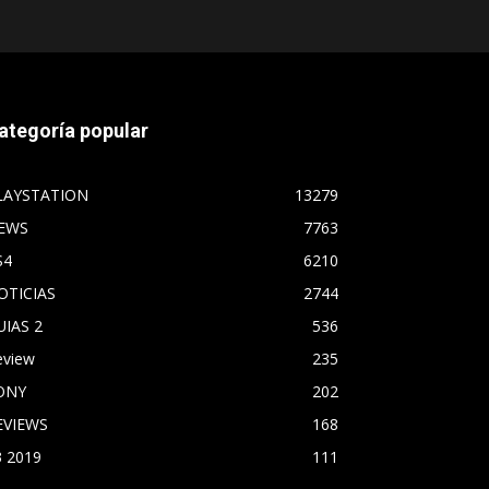
ategoría popular
LAYSTATION
13279
EWS
7763
S4
6210
OTICIAS
2744
UIAS 2
536
eview
235
ONY
202
EVIEWS
168
3 2019
111