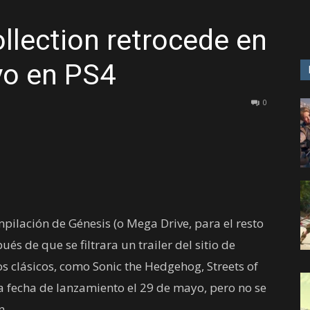
lection retrocede en
GAME
yo en PS4
0
ilación de Génesis (o Mega Drive, para el resto
és de que se filtrara un trailer del sitio de
ios clásicos, como Sonic the Hedgehog, Streets of
a fecha de lanzamiento el 29 de mayo, pero no se
n.