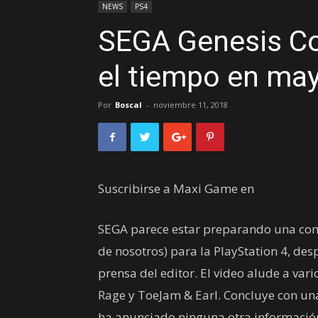
NEWS
PS4
SEGA Genesis Col
el tiempo en ma
Por
Boscal
-
noviembre 11, 2018
Suscribirse a Maxi Game en
SEGA parece estar preparando una comp
de nosotros) para la PlayStation 4, despu
prensa del editor. El video alude a var
Rage y ToeJam & Earl. Concluye con un
ha anunciado ninguna otra informació