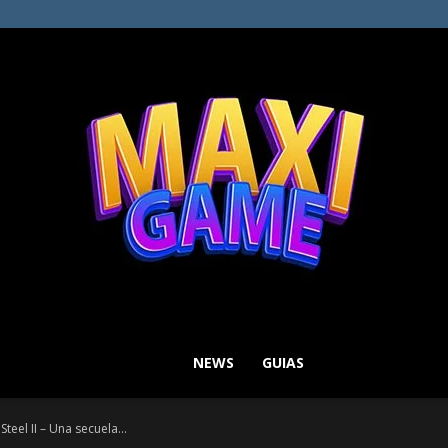
NEWS
GUIAS
MAXI
teel II – Una secuela...