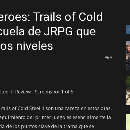
roes: Trails of Cold
GAME
ecuela de JRPG que
los niveles
0
ils of Cold Steel II son una rareza en estos días.
eguimiento del primer juego es esencialmente la
ía de los puntos clave de la trama que se