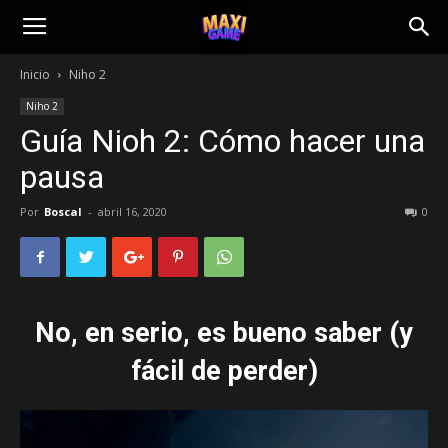
Inicio
Niho 2
Niho 2
Guía Nioh 2: Cómo hacer una
pausa
Por
Boscal
-
abril 16, 2020
0
No, en serio, es bueno saber (y
fácil de perder)