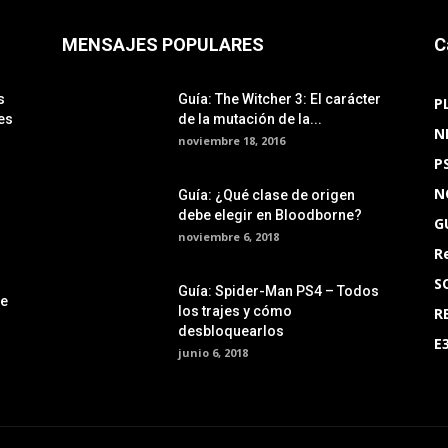
MENSAJES POPULARES
C
s
Guía: The Witcher 3: El carácter
P
es
de la mutación de la...
N
noviembre 18, 2016
P
N
Guía: ¿Qué clase de origen
debe elegir en Bloodborne?
G
noviembre 6, 2018
R
S
Guía: Spider-Man PS4 – Todos
le
los trajes y cómo
R
desbloquearlos
E
junio 6, 2018