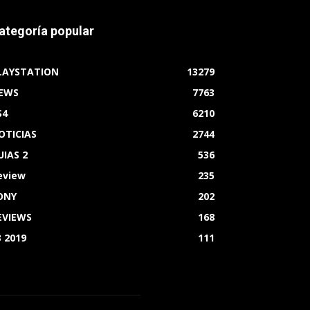
ategoría popular
LAYSTATION
13279
EWS
7763
S4
6210
OTICIAS
2744
UIAS 2
536
eview
235
ONY
202
EVIEWS
168
3 2019
111