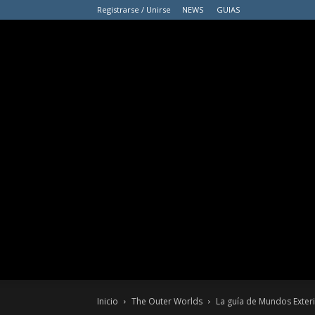
Registrarse / Unirse
NEWS
GUIAS
Inicio
The Outer Worlds
La guía de Mundos Exteri