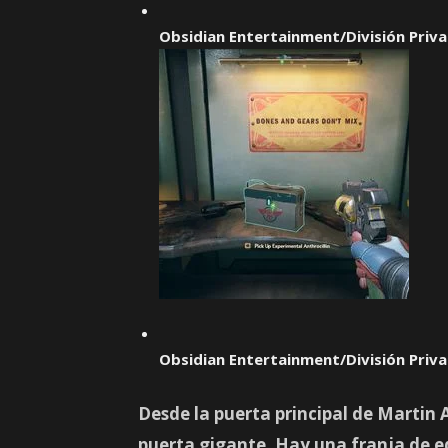
Obsidian Entertainment/División Priv
Obsidian Entertainment/División Priv
Desde la puerta principal de Martin A
puerta gigante. Hay una franja de e