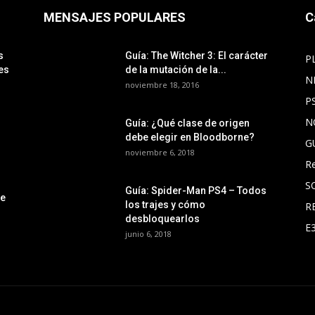
MENSAJES POPULARES
C
s
Guía: The Witcher 3: El carácter
P
es
de la mutación de la...
N
noviembre 18, 2016
P
N
Guía: ¿Qué clase de origen
debe elegir en Bloodborne?
G
noviembre 6, 2018
R
S
Guía: Spider-Man PS4 – Todos
le
los trajes y cómo
R
desbloquearlos
E
junio 6, 2018