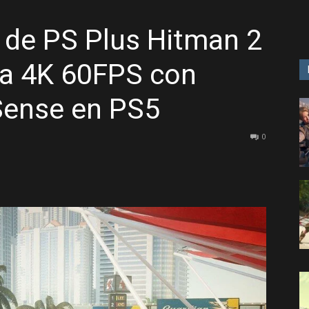
o de PS Plus Hitman 2
GAME
 a 4K 60FPS con
Sense en PS5
0