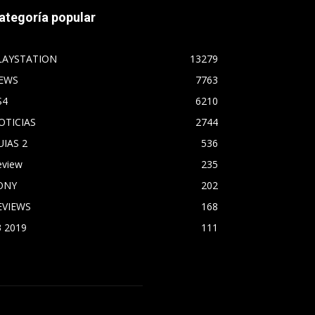
ategoría popular
LAYSTATION
13279
EWS
7763
S4
6210
OTICIAS
2744
UIAS 2
536
eview
235
ONY
202
EVIEWS
168
3 2019
111